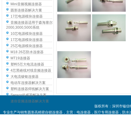
Mini音频视频连接器
圆形连接器解决方案
17芯电源模块连接器
音频连接器适用于森海塞尔
2000,3000,5000系统
10芯电源模块连接器
17芯电源模块连接器
25芯电源模块连接器
M18 26芯防水连接器
MT19连接器
塑料5芯大电流连接器
4芯黑硌线对线音频连接器
大电流镀银连接器
电动车连接器解决方案
塑料连接器焊线解决方案
Sensor传感器解决方案
迷你音频连接器解决方案
版权所有：深圳市镒信
专业生产与销售圆形高精密自锁连接器，主营：电连接器，医疗专用连接器，防水